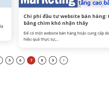
Chi phí đầu tư website bán hàng:
băng chìm khó nhận thấy
là
Để có một website bán hàng hoặc cung cấp dị
hiệu quả thực sự,...
5
6
7
8
9