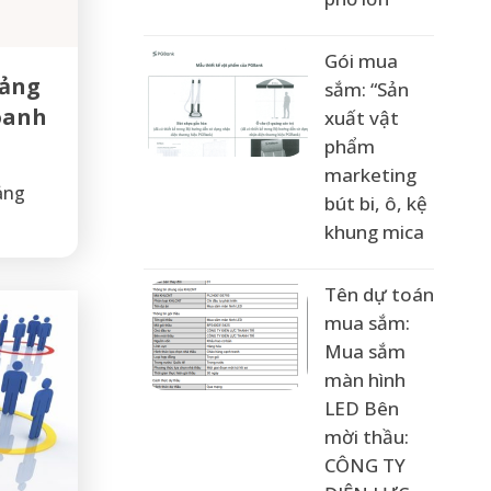
Gói mua
uảng
sắm: “Sản
oanh
xuất vật
phẩm
marketing
ảng
bút bi, ô, kệ
khung mica
Tên dự toán
mua sắm:
Mua sắm
màn hình
LED Bên
mời thầu:
CÔNG TY