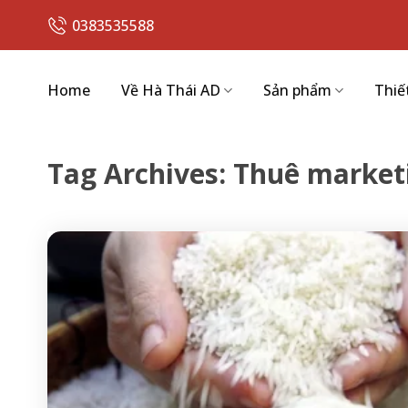
Skip
0383535588
to
content
Home
Về Hà Thái AD
Sản phẩm
Thiế
Tag Archives:
Thuê market