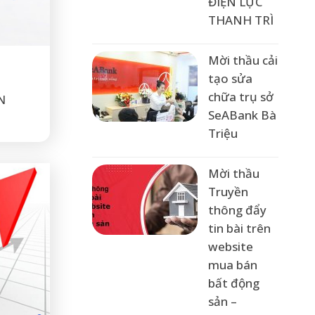
ĐIỆN LỰC
THANH TRÌ
Mời thầu cải
tạo sửa
chữa trụ sở
N
SeABank Bà
Triệu
Mời thầu
Truyền
thông đẩy
tin bài trên
website
mua bán
bất động
sản –