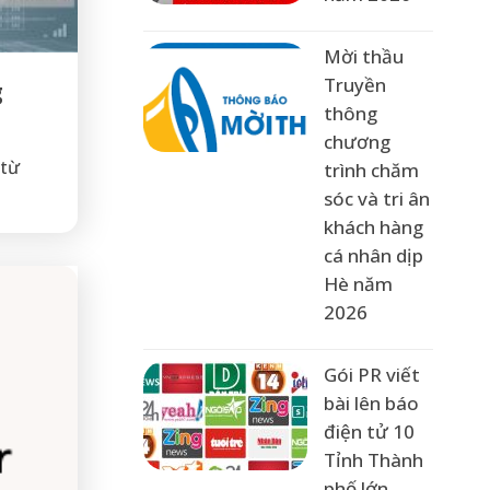
Mời thầu
Truyền
g
thông
chương
 từ
trình chăm
sóc và tri ân
khách hàng
cá nhân dịp
Hè năm
2026
Gói PR viết
bài lên báo
điện tử 10
Tỉnh Thành
phố lớn