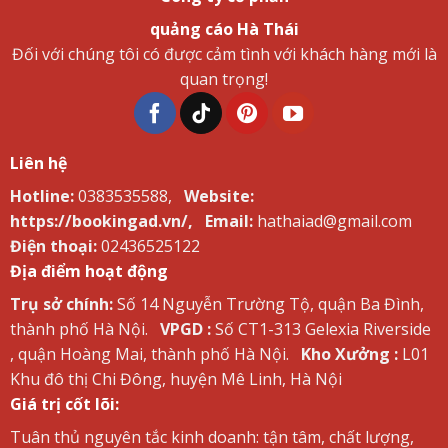
quảng cáo Hà Thái
Đối với chúng tôi có được cảm tình với khách hàng mới là
quan trọng!
Liên hệ
Hotline:
0383535588,
Website:
https://bookingad.vn/,
Email:
hathaiad@gmail.com
Điện thoại:
02436525122
Địa điểm hoạt động
Trụ sở chính:
Số 14 Nguyễn Trường Tộ, quận Ba Đình,
thành phố Hà Nội.
VPGD :
Số CT1-313 Gelexia Riverside
, quận Hoàng Mai, thành phố Hà Nội.
Kho Xưởng :
L01
Khu đô thị Chi Đông, huyện Mê Linh, Hà Nội
Giá trị cốt lõi:
Tuân thủ nguyên tắc kinh doanh: tận tâm, chất lượng,