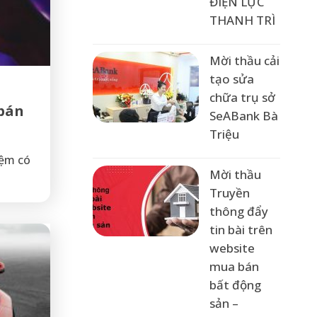
ĐIỆN LỰC
THANH TRÌ
Mời thầu cải
tạo sửa
chữa trụ sở
 bán
SeABank Bà
Triệu
iệm có
Mời thầu
Truyền
thông đẩy
tin bài trên
website
mua bán
bất động
sản –