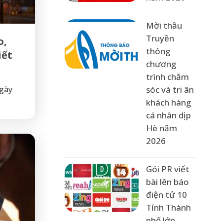
Mời thầu
Truyền
o,
thông
iết
chương
trình chăm
sóc và tri ân
ngày
khách hàng
cá nhân dịp
Hè năm
2026
Gói PR viết
bài lên báo
điện tử 10
Tỉnh Thành
phố lớn