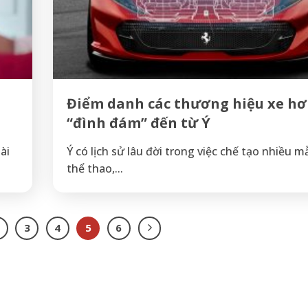
Điểm danh các thương hiệu xe hơ
“đình đám” đến từ Ý
ài
Ý có lịch sử lâu đời trong việc chế tạo nhiều m
thể thao,...
3
4
5
6