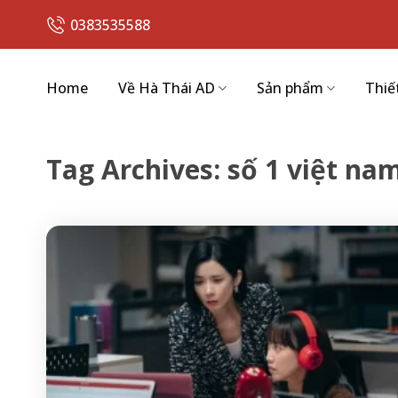
Skip
0383535588
to
content
Home
Về Hà Thái AD
Sản phẩm
Thiế
Tag Archives:
số 1 việt na