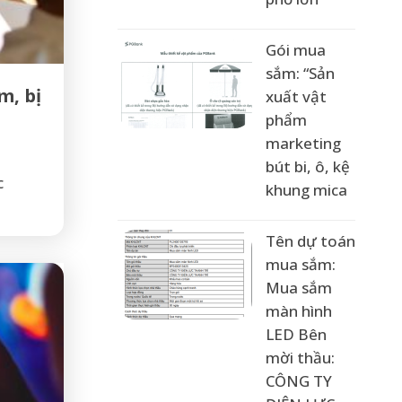
Gói mua
sắm: “Sản
m, bị
xuất vật
phẩm
marketing
bút bi, ô, kệ
c
khung mica
Tên dự toán
mua sắm:
Mua sắm
màn hình
LED Bên
mời thầu:
CÔNG TY