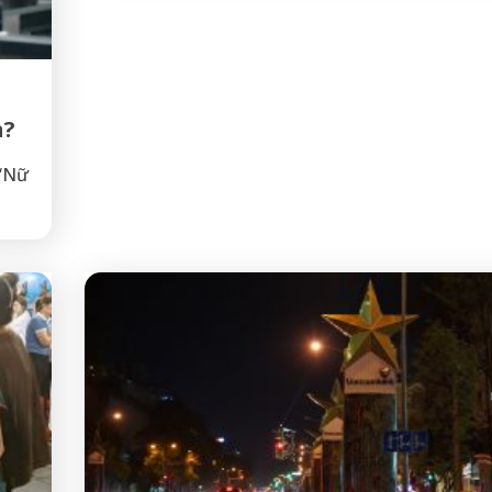
n?
 “Nữ