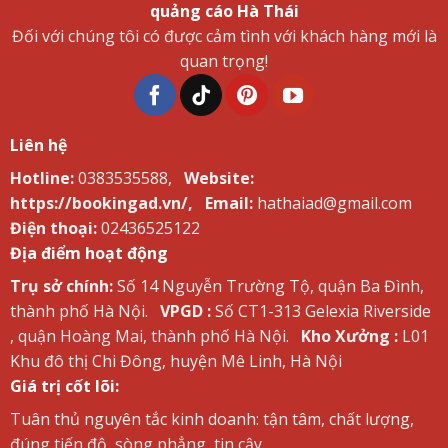
quảng cáo Hà Thái
Đối với chúng tôi có được cảm tình với khách hàng mới là
quan trọng!
Liên hệ
Hotline:
0383535588,
Website:
https://bookingad.vn/,
Email:
hathaiad@gmail.com
Điện thoại:
02436525122
Địa điểm hoạt động
Trụ sở chính:
Số 14 Nguyễn Trường Tộ, quận Ba Đình,
thành phố Hà Nội.
VPGD :
Số CT1-313 Gelexia Riverside
, quận Hoàng Mai, thành phố Hà Nội.
Kho Xưởng :
L01
Khu đô thị Chi Đông, huyện Mê Linh, Hà Nội
Giá trị cốt lõi:
Tuân thủ nguyên tắc kinh doanh: tận tâm, chất lượng,
đúng tiến độ, sòng phẳng, tin cậy.