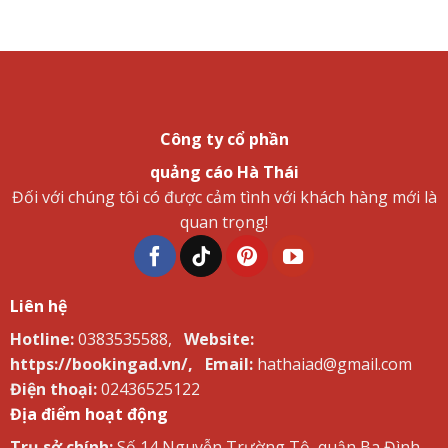
Công ty cổ phần
quảng cáo Hà Thái
Đối với chúng tôi có được cảm tình với khách hàng mới là
quan trọng!
Liên hệ
Hotline:
0383535588,
Website:
https://bookingad.vn/,
Email:
hathaiad@gmail.com
Điện thoại:
02436525122
Địa điểm hoạt động
Trụ sở chính:
Số 14 Nguyễn Trường Tộ, quận Ba Đình,