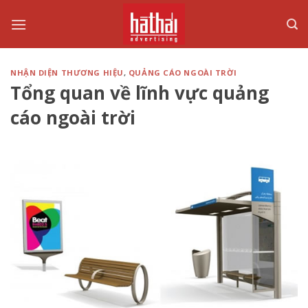
Skip
to
content
NHẬN DIỆN THƯƠNG HIỆU
,
QUẢNG CÁO NGOÀI TRỜI
Tổng quan về lĩnh vực quảng
cáo ngoài trời