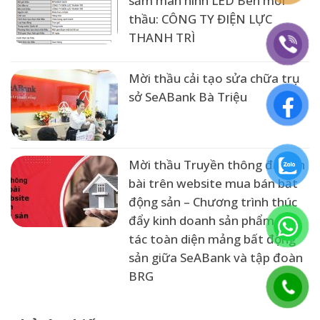
sắm màn hình LED Bên mời
thầu: CÔNG TY ĐIỆN LỰC
THANH TRÌ
Mời thầu cải tạo sửa chữa trụ
sở SeABank Bà Triệu
Mời thầu Truyền thông đẩy tin
bài trên website mua bán bất
động sản – Chương trình thúc
đẩy kinh doanh sản phẩm hợp
tác toàn diện mảng bất động
sản giữa SeABank và tập đoàn
BRG