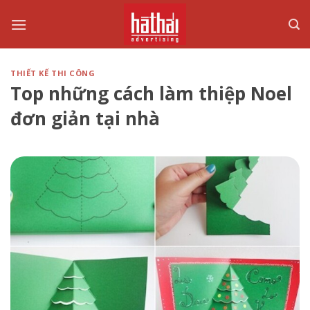
Skip
to
content
THIẾT KẾ THI CÔNG
Top những cách làm thiệp Noel
đơn giản tại nhà