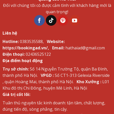
Đối với chúng tôi có được cảm tình với khách hàng mới là
quan trọng!
Liên hệ
Hotline:
0383535588,
Website:
https://bookingad.vn/,
Email:
hathaiad@gmail.com
Điện thoại:
02436525122
Địa điểm hoạt động
Trụ sở chính:
Số 14 Nguyễn Trường Tộ, quận Ba Đình,
thành phố Hà Nội.
VPGD :
Số CT1-313 Gelexia Riverside
, quận Hoàng Mai, thành phố Hà Nội.
Kho Xưởng :
L01
Khu đô thị Chi Đông, huyện Mê Linh, Hà Nội
Giá trị cốt lõi:
Tuân thủ nguyên tắc kinh doanh: tận tâm, chất lượng,
đúng tiến độ, sòng phẳng, tin cậy.