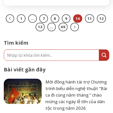
1
…
7
8
9
10
11
12
13
…
69
Tìm kiếm
Bài viết gần đây
Mời đồng hành tài trợ Chương
trình biểu diễn nghệ thuật “Bài
ca đi cùng năm tháng ” chào
mừng các ngày lễ lớn của dân
tộc trong năm 2026