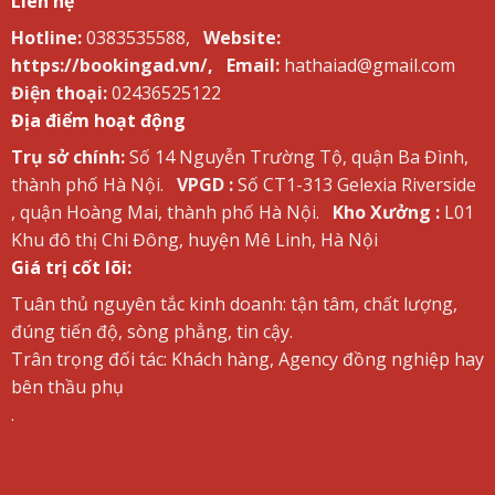
Liên hệ
Hotline:
0383535588,
Website:
https://bookingad.vn/,
Email:
hathaiad@gmail.com
Điện thoại:
02436525122
Địa điểm hoạt động
Trụ sở chính:
Số 14 Nguyễn Trường Tộ, quận Ba Đình,
thành phố Hà Nội.
VPGD :
Số CT1-313 Gelexia Riverside
, quận Hoàng Mai, thành phố Hà Nội.
Kho Xưởng :
L01
Khu đô thị Chi Đông, huyện Mê Linh, Hà Nội
Giá trị cốt lõi:
Tuân thủ nguyên tắc kinh doanh: tận tâm, chất lượng,
đúng tiến độ, sòng phẳng, tin cậy.
Trân trọng đối tác: Khách hàng, Agency đồng nghiệp hay
bên thầu phụ
.