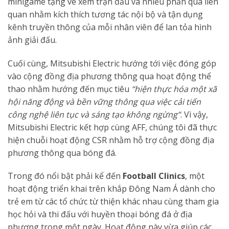
minigame tặng vé xem trận đấu và nhiều phần quà liên
quan nhằm kích thích tương tác nội bộ và tận dụng
kênh truyền thông của mỗi nhân viên để lan tỏa hình
ảnh giải đấu.
Cuối cùng, Mitsubishi Electric hướng tới việc đóng góp
vào cộng đồng địa phương thông qua hoạt động thể
thao nhằm hướng đến mục tiêu
“hiện thực hóa một xã
hội năng động và bền vững thông qua việc cải tiến
công nghệ liên tục và sáng tạo không ngừng”
. Vì vậy,
Mitsubishi Electric kết hợp cùng AFF, chúng tôi đã thực
hiện chuỗi hoạt động CSR nhằm hỗ trợ cộng đồng địa
phương thông qua bóng đá.
Trong đó nổi bật phải kể đến
Football Clinics
, một
hoạt động triển khai trên khắp Đông Nam Á dành cho
trẻ em từ các tổ chức từ thiện khác nhau cùng tham gia
học hỏi và thi đấu với huyền thoại bóng đá ở địa
phương trong một ngày. Hoạt động này vừa giúp các