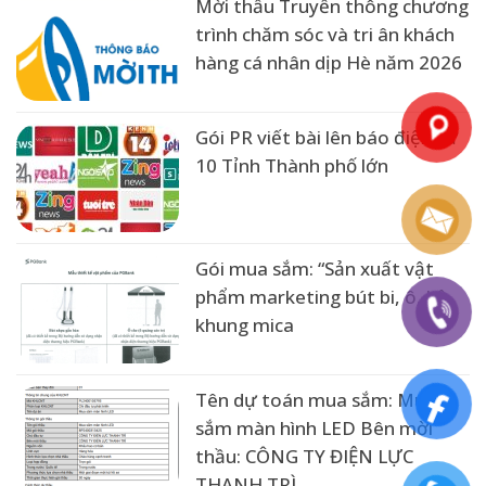
Mời thầu Truyền thông chương
trình chăm sóc và tri ân khách
hàng cá nhân dịp Hè năm 2026
Gói PR viết bài lên báo điện tử
10 Tỉnh Thành phố lớn
Gói mua sắm: “Sản xuất vật
phẩm marketing bút bi, ô, kệ
khung mica
Tên dự toán mua sắm: Mua
sắm màn hình LED Bên mời
thầu: CÔNG TY ĐIỆN LỰC
THANH TRÌ