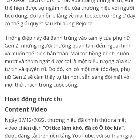
“Ô-to-kê”. Cách chơi chữ này vừa mang tính giải trí, vừa
thể hiện được sự ngầm hiểu của thương hiệu với người
tiêu dùng, đó là nỗi lo lắng về mái tóc xẹp/xơ rối giờ đây
có thể giải quyết sau khi dùng Rejoice.
Thông điệp này đã đánh trúng vào tâm lý của phụ nữ
Gen Z, những người thường quan tâm đến ngoại hình
và muốn thể hiện bản thân. Mái tóc bồng bềnh, suôn
mượt và thơm ngát được coi là một biểu tượng của sự
tự tin và quyến rũ. Do đó, khi có một mái tóc đẹp, phụ
nữ Gen Z sẽ cảm thấy tự tin hơn, sẵn sàng đối mặt với
mọi thử thách trong cuộc sống.
Hoạt động thực thi
Content Video
Ngày 07/12/2022, thương hiệu đã chính thức ra mắt
video chiến dịch
“Ottke làm khó, đã có Ô tóc kìa”
,
được đăng tải trên nền tảng YouTube, với sự tham gia