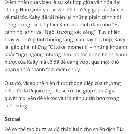
Điểm nhấn của video là sự kết hợp giữa văn hóa đại
chúng Hàn Quốc và các vấn đề thường gặp của Gen Z
về mái tóc. Kaity đã tái hiện lại những phân cảnh nổi
tiếng trong các bộ phim K-drama đình đám như “Hạ
cánh nơi anh” và “Ngôi trường xác sống”. Tuy nhiên,
thay vì những tình huống lãng mạn hay hồi hộp, Kaity
lại gặp phải những “Ottoke! moment” – những khoảnh
khắc “ngỡ ngàng” nhưng nhờ làn tóc bồng bềnh, suôn
mượt của Kaity mà cô đã dễ dàng vượt qua mọi khó
khăn và trở thành tâm điểm chú ý.
Qua đó, video thể hiện được thông điệp của thương
hiệu, đó là Rejoice Jeju Rose có thể giúp Gen Z giải
quyết mọi vấn đề về tóc và trở nên tự tin hơn trong
cuộc sống.
Social
Để có thể tạo buzz và độ thảo luận cho chiến dịch
Từ