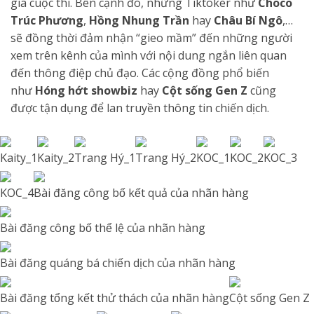
gia cuộc thi. Bên cạnh đó, những Tiktoker như
Choco
Trúc Phương
,
Hồng Nhung Trần
hay
Châu Bí Ngô
,…
sẽ đồng thời đảm nhận “gieo mầm” đến những người
xem trên kênh của mình với nội dung ngắn liên quan
đến thông điệp chủ đạo. Các cộng đồng phổ biến
như
Hóng hớt showbiz
hay
Cột sống Gen Z
cũng
được tận dụng để lan truyền thông tin chiến dịch.
Kaity_1
Kaity_2
Trang Hý_1
Trang Hý_2
KOC_1
KOC_2
KOC_3
KOC_4
Bài đăng công bố kết quả của nhãn hàng
Bài đăng công bố thể lệ của nhãn hàng
Bài đăng quáng bá chiến dịch của nhãn hàng
Bài đăng tổng kết thử thách của nhãn hàng
Cột sống Gen Z