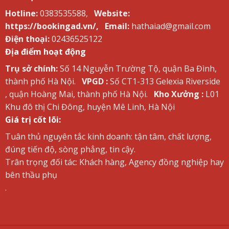
Hotline:
0383535588,
Website:
https://bookingad.vn/,
Email:
hathaiad@gmail.com
Điện thoại:
02436525122
Địa điểm hoạt động
Trụ sở chính:
Số 14 Nguyễn Trường Tộ, quận Ba Đình,
thành phố Hà Nội.
VPGD :
Số CT1-313 Gelexia Riverside
, quận Hoàng Mai, thành phố Hà Nội.
Kho Xưởng :
L01
Khu đô thị Chi Đông, huyện Mê Linh, Hà Nội
Giá trị cốt lõi:
Tuân thủ nguyên tắc kinh doanh: tận tâm, chất lượng,
đúng tiến độ, sòng phẳng, tin cậy.
Trân trọng đối tác: Khách hàng, Agency đồng nghiệp hay
bên thầu phụ
.