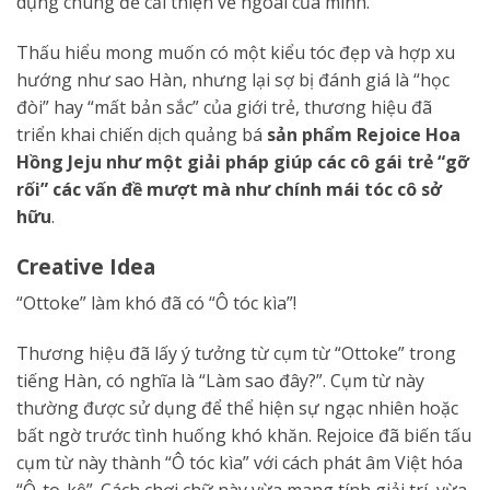
dụng chúng để cải thiện vẻ ngoài của mình.
Thấu hiểu mong muốn có một kiểu tóc đẹp và hợp xu
hướng như sao Hàn, nhưng lại sợ bị đánh giá là “học
đòi” hay “mất bản sắc” của giới trẻ, thương hiệu đã
triển khai chiến dịch quảng bá
sản phẩm Rejoice Hoa
Hồng Jeju như một giải pháp giúp các cô gái trẻ “gỡ
rối” các vấn đề mượt mà như chính mái tóc cô sở
hữu
.
Creative Idea
“Ottoke” làm khó đã có “Ô tóc kìa”!
Thương hiệu đã lấy ý tưởng từ cụm từ “Ottoke” trong
tiếng Hàn, có nghĩa là “Làm sao đây?”. Cụm từ này
thường được sử dụng để thể hiện sự ngạc nhiên hoặc
bất ngờ trước tình huống khó khăn. Rejoice đã biến tấu
cụm từ này thành “Ô tóc kìa” với cách phát âm Việt hóa