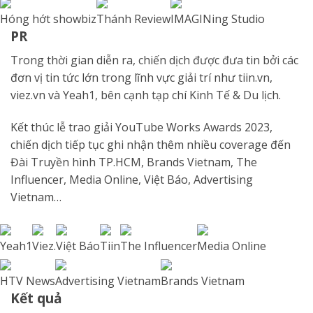
Hóng hớt showbiz
Thánh Review
IMAGINing Studio
PR
Trong thời gian diễn ra, chiến dịch được đưa tin bởi các
đơn vị tin tức lớn trong lĩnh vực giải trí như tiin.vn,
viez.vn và Yeah1, bên cạnh tạp chí Kinh Tế & Du lịch.
Kết thúc lễ trao giải YouTube Works Awards 2023,
chiến dịch tiếp tục ghi nhận thêm nhiều coverage đến
Đài Truyền hình TP.HCM, Brands Vietnam, The
Influencer, Media Online, Việt Báo, Advertising
Vietnam…
Yeah1
Viez.
Việt Báo
Tiin
The Influencer
Media Online
HTV News
Advertising Vietnam
Brands Vietnam
Kết quả