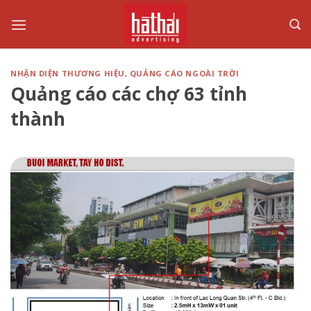
Skip
to
content
NHẬN DIỆN THƯƠNG HIỆU
,
QUẢNG CÁO NGOÀI TRỜI
Quảng cáo các chợ 63 tỉnh
thành