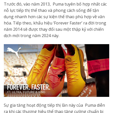
Trước đó, vào năm 2013,
Puma
tuyên bố hợp nhất các
nỗ lực tiếp thị thể thao và phong cách sống để tận
dụng nhanh hơn các sự kiện thể thao phù hợp về văn
hóa. Tiếp theo, khẩu hiệu ‘Forever Faster’ ra đời trong
năm 2014 sẽ được thay đổi sau một thập kỷ với chiến
dịch mới trong năm 2024 này.
Sự gia tăng hoạt động tiếp thị lần này của
Puma
diễn
ra khi các thương hiệu thể thao tăng cường chuẩn bị