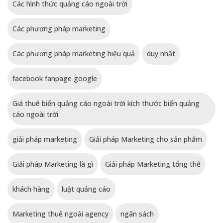
Các hình thức quảng cáo ngoài trời
Các phương pháp marketing
Các phương pháp marketing hiệu quả
duy nhất
facebook fanpage google
Giá thuê biển quảng cáo ngoài trời kích thước biển quảng
cáo ngoài trời
giải pháp marketing
Giải pháp Marketing cho sản phẩm
Giải pháp Marketing là gì
Giải pháp Marketing tổng thể
khách hàng
luật quảng cáo
Marketing thuê ngoài agency
ngân sách