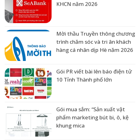
KHCN năm 2026
Mời thầu Truyền thông chương
trình chăm sóc và tri ân khách
hàng cá nhân dịp Hè năm 2026
Gói PR viết bài lên báo điện tử
10 Tỉnh Thành phố lớn
Gói mua sắm: “Sản xuất vật
phẩm marketing bút bi, ô, kệ
khung mica