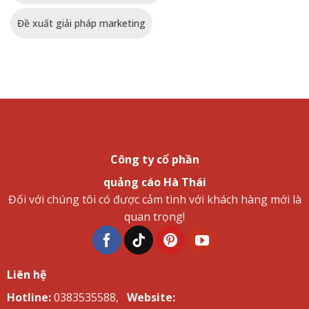
Đề xuất giải pháp marketing
Công ty cổ phần
quảng cáo Hà Thái
Đối với chúng tôi có được cảm tình với khách hàng mới là
quan trọng!
Liên hệ
Hotline:
0383535588,
Website: