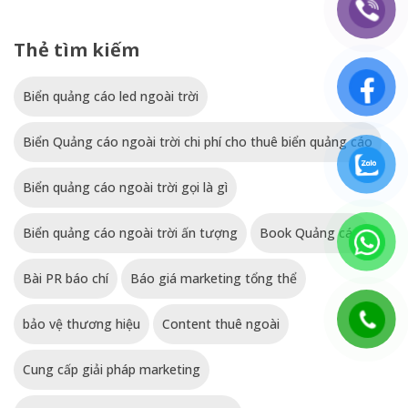
Thẻ tìm kiếm
Biển quảng cáo led ngoài trời
Biển Quảng cáo ngoài trời chi phí cho thuê biển quảng cáo
Biển quảng cáo ngoài trời gọi là gì
Biển quảng cáo ngoài trời ấn tượng
Book Quảng cáo
Bài PR báo chí
Báo giá marketing tổng thể
bảo vệ thương hiệu
Content thuê ngoài
Cung cấp giải pháp marketing