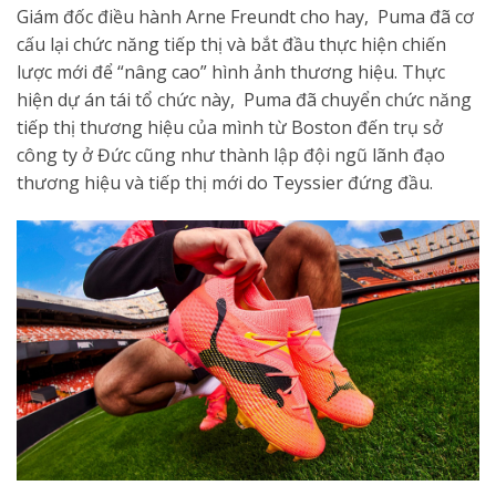
Giám đốc điều hành Arne Freundt cho hay,
Puma
đã cơ
cấu lại chức năng tiếp thị và bắt đầu thực hiện chiến
lược mới để “nâng cao” hình ảnh thương hiệu. Thực
hiện dự án tái tổ chức này,
Puma
đã chuyển chức năng
tiếp thị thương hiệu của mình từ Boston đến trụ sở
công ty ở Đức cũng như thành lập đội ngũ lãnh đạo
thương hiệu và tiếp thị mới do Teyssier đứng đầu.