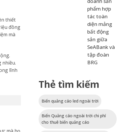
doanh sản
phẩm hợp
tác toàn
n thiết
diện mảng
riệu đồng
bất động
hiệm mà
sản giữa
SeABank và
tập đoàn
động.
BRG
 nhiều.
ong lĩnh
Thẻ tìm kiếm
Biển quảng cáo led ngoài trời
Biển Quảng cáo ngoài trời chi phí
cho thuê biển quảng cáo
vực mà họ