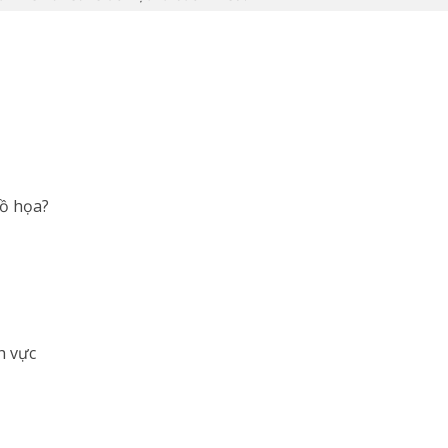
đồ họa?
h vực