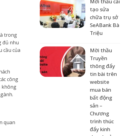
Mời thầu cải
tạo sửa
chữa trụ sở
SeABank Bà
Triệu
là trong
g đủ nhu
Mời thầu
u cầu của
Truyền
thông đẩy
khách
tin bài trên
 các công
website
a không
mua bán
ngành.
bất động
sản –
Chương
trình thúc
ên quan
đẩy kinh