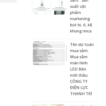
sắm: “Sản
xuất vật
phẩm
marketing
bút bi, ô, kệ
khung mica
Tên dự toán
mua sắm:
Mua sắm
màn hình
LED Bên
mời thầu:
CÔNG TY
ĐIỆN LỰC
THANH TRÌ