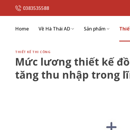
Skip
0383535588
to
content
Home
Về Hà Thái AD
Sản phẩm
Thiế
THIẾT KẾ THI CÔNG
Mức lương thiết kế đồ
tăng thu nhập trong lĩ