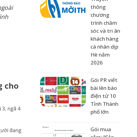
ngoài
thông
chương
ình
trình chăm
sóc và tri ân
khách hàng
cá nhân dịp
Hè năm
2026
Gói PR viết
g cho
bài lên báo
điện tử 10
Tỉnh Thành
 3, ngã 4
phố lớn
Gói mua
người đang