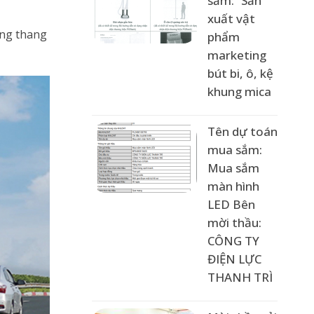
sắm: “Sản
xuất vật
ong thang
phẩm
marketing
bút bi, ô, kệ
khung mica
Tên dự toán
mua sắm:
Mua sắm
màn hình
LED Bên
mời thầu:
CÔNG TY
ĐIỆN LỰC
THANH TRÌ