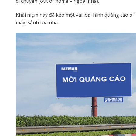
di chuyển (out of home – ngoài nhà).
Khái niệm này đã kéo một vài loại hình quảng cáo 
máy, sảnh tòa nhà…