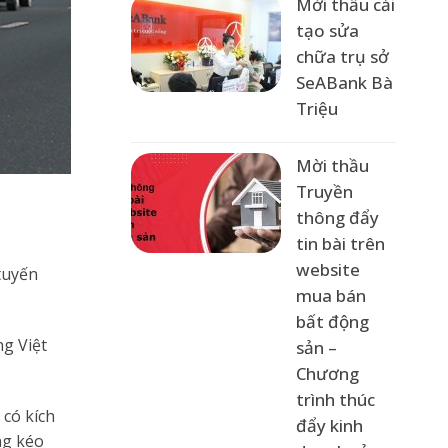
Mời thầu cải
tạo sửa
chữa trụ sở
SeABank Bà
Triệu
Mời thầu
Truyền
thông đẩy
tin bài trên
website
tuyến
mua bán
bất động
ng Việt
sản –
Chương
trình thúc
 có kích
đẩy kinh
ng kéo