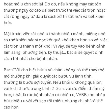
hoặc mô u còn sót lại. Do đó, nếu không may các tổn
thương nguy cơ cao đã biết trước thì việc cắt trọn hoặc
cắt rộng ngay từ đầu là cách xử trí tốt hơn và tiết kiệm
hơn.
Mặt khác, việc cắt nhỏ u thành nhiều mảnh, miếng nhỏ
có thể khiến bác sĩ đọc kết quả khó khăn hơn so với việc
cắt trọn u thành một khối. Vì vậy, sẽ tùy vào bệnh cảnh
lâm sàng, phương tiện, kỹ thuật… bác sĩ sẽ quyết định
cách tốt nhất cho bệnh nhân.
Bác sĩ Vũ cho biết hút u vú chân không có thể thay thế
mổ thường khi giải quyết các bướu vú lành tính,
thường là bướu sợi tuyến. Nếu khối u không quá lớn
với kích thước trung bình 2- 3cm, với ưu điểm thẩm mỹ
hơn, nhất là các bệnh nhân có nhiều u, VABB cho phép
hút nhiều u với vết sẹo tối thiểu, nhưng chi phí có thể
cao hơn.