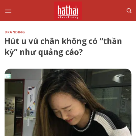
Skip
to
content
BRANDING
Hút u vú chân không có “thần
kỳ” như quảng cáo?