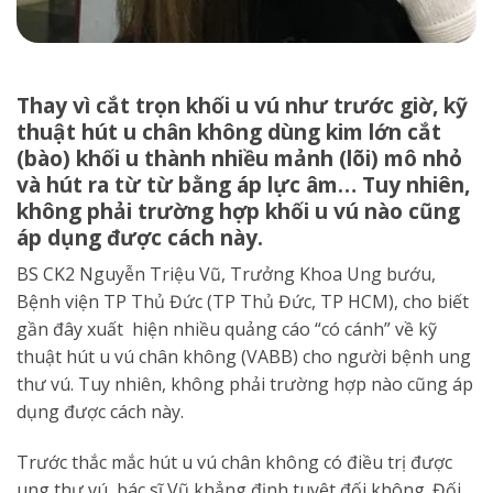
Thay vì cắt trọn khối u vú như trước giờ, kỹ
thuật hút u chân không dùng kim lớn cắt
(bào) khối u thành nhiều mảnh (lõi) mô nhỏ
và hút ra từ từ bằng áp lực âm… Tuy nhiên,
không phải trường hợp khối u vú nào cũng
áp dụng được cách này.
BS CK2 Nguyễn Triệu Vũ, Trưởng Khoa Ung bướu,
Bệnh viện TP Thủ Đức (TP Thủ Đức, TP HCM), cho biết
gần đây xuất hiện nhiều quảng cáo “có cánh” về kỹ
thuật hút u vú chân không (VABB) cho người bệnh ung
thư vú. Tuy nhiên, không phải trường hợp nào cũng áp
dụng được cách này.
Trước thắc mắc hút u vú chân không có điều trị được
ung thư vú, bác sĩ Vũ khẳng định tuyệt đối không. Đối