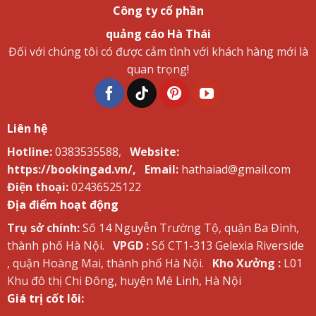
Công ty cổ phần
quảng cáo Hà Thái
Đối với chúng tôi có được cảm tình với khách hàng mới là
quan trọng!
Liên hệ
Hotline:
0383535588,
Website:
https://bookingad.vn/,
Email:
hathaiad@gmail.com
Điện thoại:
02436525122
Địa điểm hoạt động
Trụ sở chính:
Số 14 Nguyễn Trường Tộ, quận Ba Đình,
thành phố Hà Nội.
VPGD :
Số CT1-313 Gelexia Riverside
, quận Hoàng Mai, thành phố Hà Nội.
Kho Xưởng :
L01
Khu đô thị Chi Đông, huyện Mê Linh, Hà Nội
Giá trị cốt lõi: