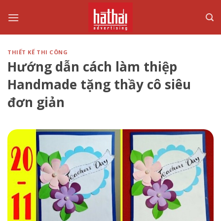
Skip
to
content
THIẾT KẾ THI CÔNG
Hướng dẫn cách làm thiệp
Handmade tặng thầy cô siêu
đơn giản