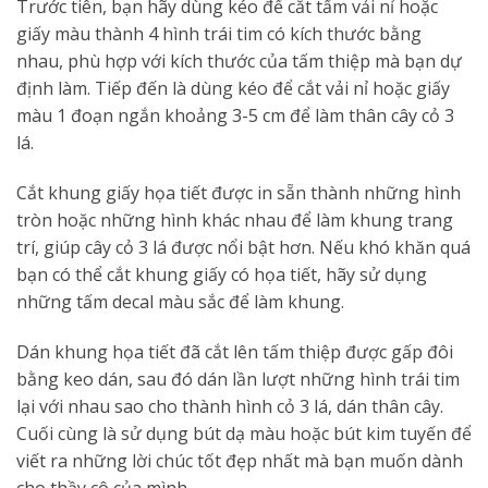
Trước tiên, bạn hãy dùng kéo để cắt tấm vải nỉ hoặc
giấy màu thành 4 hình trái tim có kích thước bằng
nhau, phù hợp với kích thước của tấm thiệp mà bạn dự
định làm. Tiếp đến là dùng kéo để cắt vải nỉ hoặc giấy
màu 1 đoạn ngắn khoảng 3-5 cm để làm thân cây cỏ 3
lá.
Cắt khung giấy họa tiết được in sẵn thành những hình
tròn hoặc những hình khác nhau để làm khung trang
trí, giúp cây cỏ 3 lá được nổi bật hơn. Nếu khó khăn quá
bạn có thể cắt khung giấy có họa tiết, hãy sử dụng
những tấm decal màu sắc để làm khung.
Dán khung họa tiết đã cắt lên tấm thiệp được gấp đôi
bằng keo dán, sau đó dán lần lượt những hình trái tim
lại với nhau sao cho thành hình cỏ 3 lá, dán thân cây.
Cuối cùng là sử dụng bút dạ màu hoặc bút kim tuyến để
viết ra những lời chúc tốt đẹp nhất mà bạn muốn dành
cho thầy cô của mình.