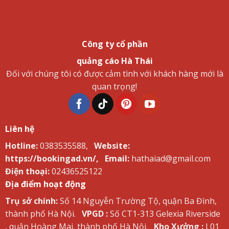
Công ty cổ phần
quảng cáo Hà Thái
Đối với chúng tôi có được cảm tình với khách hàng mới là
quan trọng!
Liên hệ
Hotline:
0383535588,
Website:
https://bookingad.vn/,
Email:
hathaiad@gmail.com
Điện thoại:
02436525122
Địa điểm hoạt động
Trụ sở chính:
Số 14 Nguyễn Trường Tộ, quận Ba Đình,
thành phố Hà Nội.
VPGD :
Số CT1-313 Gelexia Riverside
, quận Hoàng Mai, thành phố Hà Nội.
Kho Xưởng :
L01